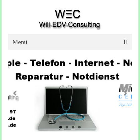
Menü
IT Firma
IT – Dienstleistungen
Kamera überwachung
EDV – Sachverständiger
Netzwerk / Exchange
externer Datenschutzbeauftragter
Referenzen