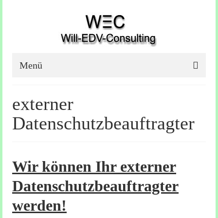
Menü
IT Firma
externer
IT – Dienstleistungen
Datenschutzbeauftragter
Kamera überwachung
EDV – Sachverständiger
Wir können Ihr externer
Netzwerk / Exchange
Datenschutzbeauftragter
externer Datenschutzbeauftragter
werden!
Referenzen